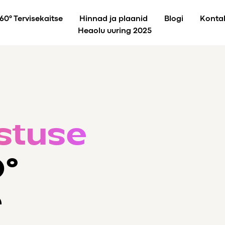
60° Tervisekaitse
Hinnad ja plaanid
Blogi
Konta
Heaolu uuring 2025
stuse
°
e