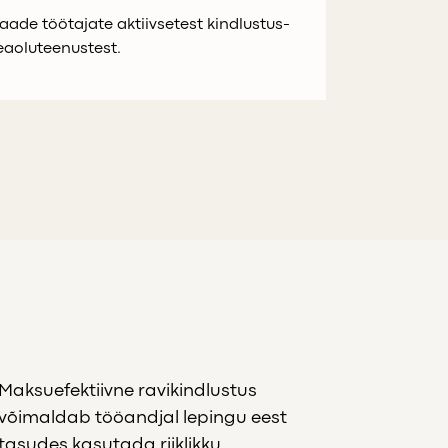
aade töötajate aktiivsetest kindlustus-
eaoluteenustest.
Maksuefektiivne ravikindlustus
võimaldab tööandjal lepingu eest
tasudes kasutada riiklikku