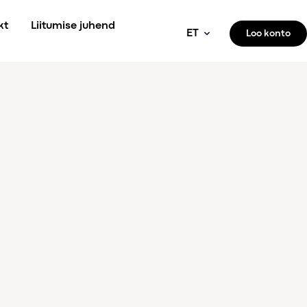
kt
Liitumise juhend
ET
Loo konto
ET
EN
RU