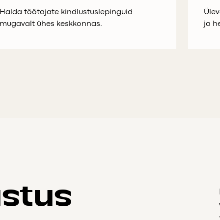
Halda töötajate kindlustuslepinguid
Ülev
mugavalt ühes keskkonnas.
ja h
ustus