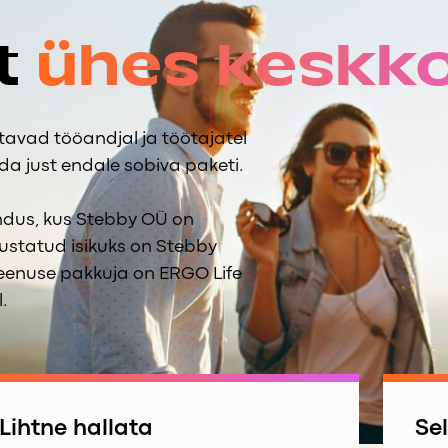
t
ühes keskk
avad tööandjal ja töötajatel
da just endale sobiva paketi.
endus, kus Stebby OÜ on
lustatud isikuks on Stebby
teenuse pakkuja on ERGO Life
.
Lihtne hallata
Se