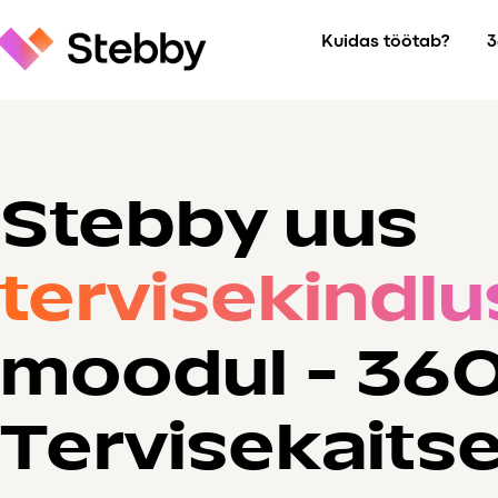
Skip
Kuidas töötab?
3
to
content
Stebby
Business
Stebby uus
tervise
kindlu
moodul - 360
Tervisekaits