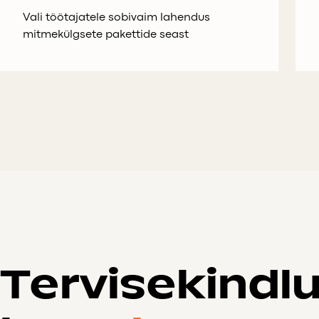
Vali töötajatele sobivaim lahendus
mitmekülgsete pakettide seast
Tervise
kindl