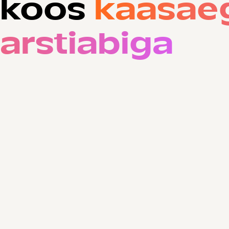
koos
kaasae
arstiabiga