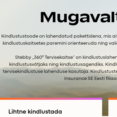
Mugaval
Kindlustustoode on lahendatud pakettidena, mis ait
kindlustuskaitsetes paremini orienteeruda ning vali
Stebby „360° Tervisekaitse“ on kindlustuslah
kindlustusvõtjaks ning kindlustusagendiks. Kind
tervisekindlustuse lahenduse kasutaja. Kindlustus
Insurance SE Eesti filiaal
Lihtne kindlustada