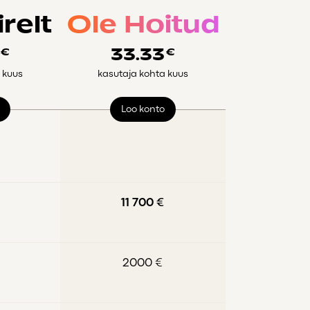
irelt
Ole Hoitud
3
33.33
€
€
 kuus
kasutaja kohta kuus
Loo konto
11 700 €
2000 €