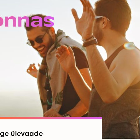
onnas
lge ülevaade