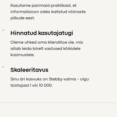
Kasutame parimaid praktikaid, et
informatsioon oleks kaitstud võõraste
pilkude eest.
Hinnatud kasutajatugi
Oleme uhked oma klienditoe üle, mis
aitab leida kiirelt vastused kõikidele
küsimustele.
Skaleeritavus
Sinu äri kasvuks on Stebby valmis - olgu
töötajaid 1 või 10 000.