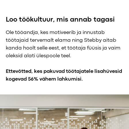
Loo töökultuur, mis annab tagasi
Ole tööandja, kes motiveerib ja innustab
töötajaid tervemalt elama ning Stebby aitab
kanda hoolt selle eest, et töötaja füüsis ja vaim
oleksid alati ülespoole teel.
Ettevõtted, kes pakuvad töötajatele lisahüvesid
kogevad 56% vähem lahkumisi.