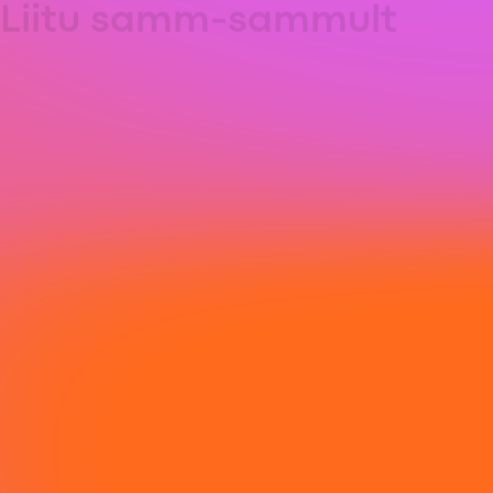
Liitu samm-sammult