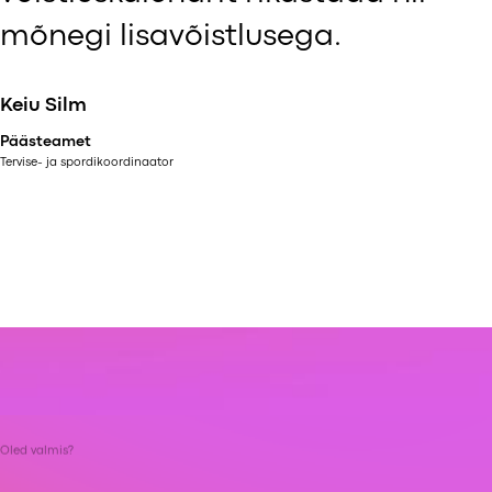
mõnegi lisavõistlusega.
Keiu Silm
Päästeamet
Tervise- ja spordikoordinaator
Oled valmis?