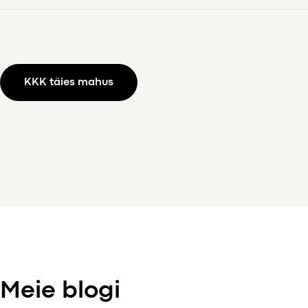
Eestis on võimalik töötajale tervise- ja spordikulusid
maksuvabalt hüvitada kuni 400 € aastas. Kui on soov
pakkuda enamat, siis kompensatsioonisummal ei ole
limiite. Meeles peab aga pidama, et maksuvabastus kehtib
vaid eelmainitud piirini.
KKK täies mahus
Stebbys on tingimustele vastavad maksuvabad teenused
eraldi märgistatud ja kompensatsioonplaani luues, on
tööandjal võimalik valida ainult nende teenuste
kompenseerimine. See tähendab, et teisi teenuseid
töötajal kompensatsiooni eest osta ei ole võimalik.
Meie blogi