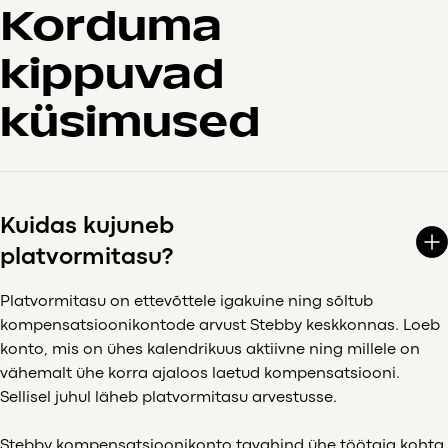
Korduma
kippuvad
küsimused
Kuidas kujuneb
platvormitasu?
Platvormitasu on ettevõttele igakuine ning sõltub
kompensatsioonikontode arvust Stebby keskkonnas. Loeb
konto, mis on ühes kalendrikuus aktiivne ning millele on
vähemalt ühe korra ajaloos laetud kompensatsiooni.
Sellisel juhul läheb platvormitasu arvestusse.
Stebby kompensatsioonikonto tavahind ühe töötaja kohta