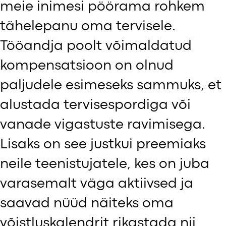
meie inimesi pöörama rohkem
tähelepanu oma tervisele.
Tööandja poolt võimaldatud
kompensatsioon on olnud
paljudele esimeseks sammuks, et
alustada tervisespordiga või
vanade vigastuste ravimisega.
Lisaks on see justkui preemiaks
neile teenistujatele, kes on juba
varasemalt väga aktiivsed ja
saavad nüüd näiteks oma
võistluskalendrit rikastada nii