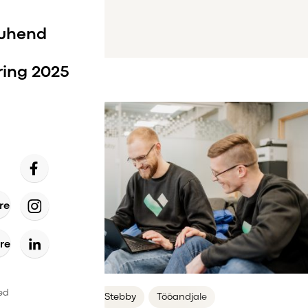
juhend
ring 2025
re
re
ed
Maksusoodustus
Stebby
Tööandjale