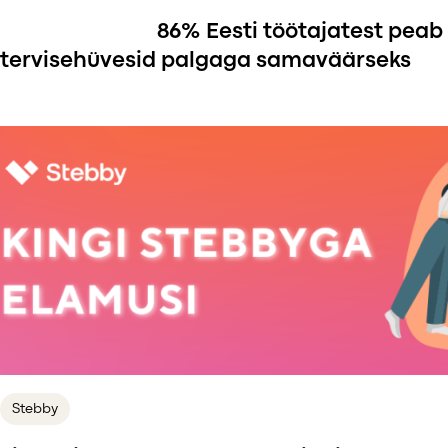
Värske uuring: 86% Eesti töötajatest peab
tervisehüvesid palgaga samaväärseks
Stebby