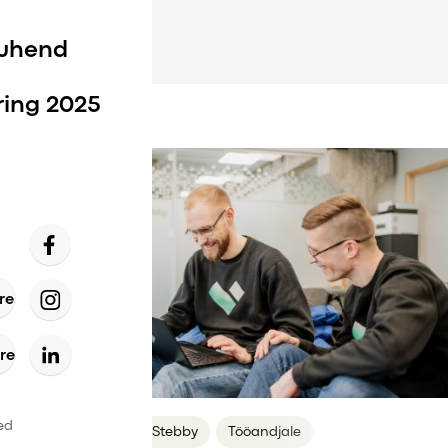
juhend
ring 2025
re
re
ed
Maksusoodustus
Stebby
Tööandjale