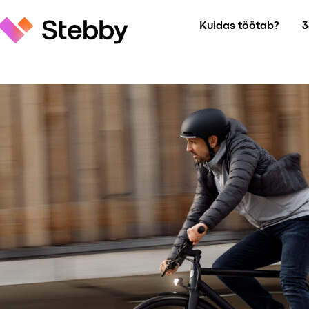
Skip
Kuidas töötab?
3
to
content
Stebby
Business