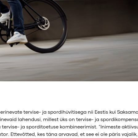
erinevate tervise- ja spordihüvitisega nii Eestis kui Saksamaa
rinevaid lahendusi, millest üks on tervise- ja spordikompen
 tervise- ja sporditoetuse kombineerimist. “Inimeste aktiiv
. Ettevõtted, kes täna arvavad, et see ei ole päris vajalik