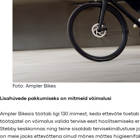
Foto: Ampler Bikes
Lisahüvede pakkumiseks on mitmeid võimalusi
Ampler Bikesis töötab ligi 130 inimest, keda ettevõte toetab 
töötajatel on võimalus valida tervise eest hoolitsemiseks e
Stebby keskkonnas ning teine sisaldab tervisekindlustuse ja
on meie jaoks ettevõttena olnud mõnes mõttes hügieenifaktor