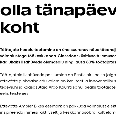
olla tänapäe
koht
Töötajate heaolu toetamine on üha suurenev nõue tööandja
võimalustega töökeskkonda.
Glassdoor
küsitluse tulemuse
kaalukaks lisahüvede olemasolu ning lausa 80% töötajates
Töötajatele lisahüvede pakkumine on Eestis oluline ka jalgr
ettevõtte globaalse edu valem on kvaliteet ja innovaatilisus
tegevjuhi ja kaasasutaja Ardo Kauriti sõnul peaks töötajat
eelis teiste ees.
Ettevõtte Ampler Bikes eesmärk on pakkuda võimalust elektr
inspireerida inimesi aktiivselt ja keskkonnasõbralikult elam