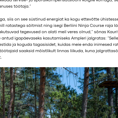
kkuda tervise- ja spordikompensatsiooni kõigile korraga, s
vanuses töötaja.”
ga, siis on see süstinud energiat ka kogu ettevõtte ühistess
l ratastega sõitmist ning isegi Berliini Ninja Course raja lä
jakutsuvad tegevused on alati meil veres olnud,” sõnas Kaurit
e antud igapäevaseks kasutamiseks Ampleri jalgratas: “Selle
 testida ja koguda tagasisidet, kuidas meie enda inimesed ra
ötajaid saaksid mõistlikult linnas liikuda, kuna jalgrattasõi
.