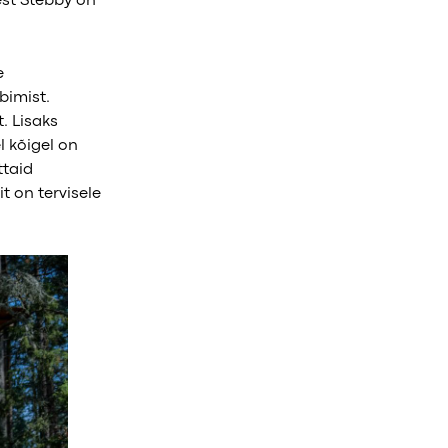
est Stebby on
e
bimist.
. Lisaks
l kõigel on
ttaid
t on tervisele