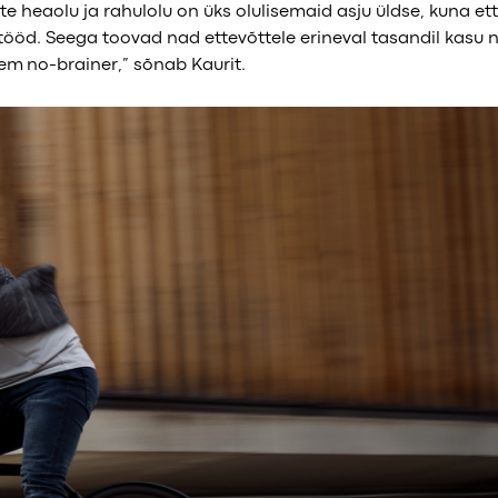
te heaolu ja rahulolu on üks olulisemaid asju üldse, kuna et
ööd. Seega toovad nad ettevõttele erineval tasandil kasu n
em no-brainer,” sõnab Kaurit.