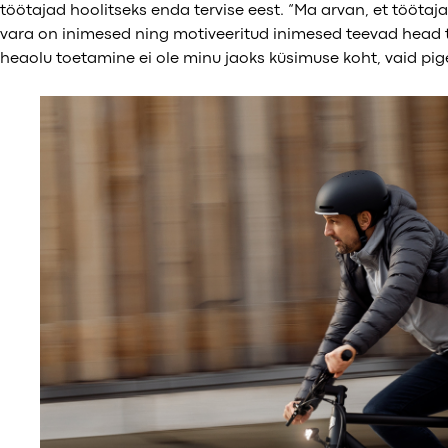
töötajad hoolitseks enda tervise eest. “Ma arvan, et töötaja
vara on inimesed ning motiveeritud inimesed teevad head t
heaolu toetamine ei ole minu jaoks küsimuse koht, vaid pig