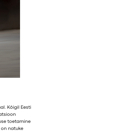
l. Kõigil Eesti
satsioon
suse toetamine
, on natuke