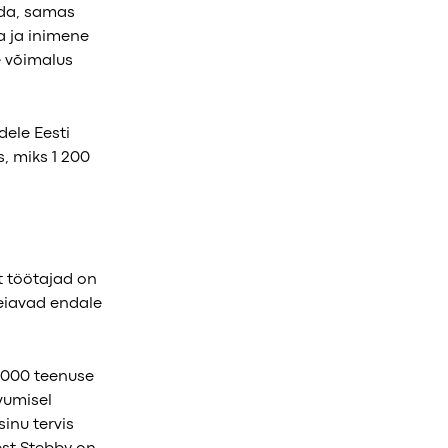
nda, samas
a ja inimene
e võimalus
dele Eesti
s, miks 1 200
t töötajad on
leiavad endale
7000 teenuse
vumisel
sinu tervis