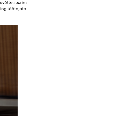
tevõtte suurim
ing töötajate