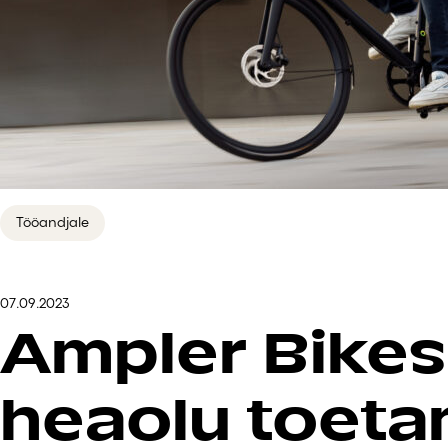
Tööandjale
07.09.2023
Ampler Bikes
heaolu toetam