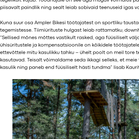
tegelikult vajab. Tööandjale on see aga mugav võimalus pa
piisavalt paindlik ning sealt leiab sobivaid teenuseid igas 
Kuna suur osa Ampler Bikesi töötajatest on sportliku tausta
tegemistesse. Tiimiürituste hulgast leiab rattamatku, downhil
“Sellised mõnes mõttes vastikult rasked, aga füüsiliselt väl
ühisüritustele ja kompensatsioonile on kõikidele töötajatel
ettevõttele mitu kasulikku tahku – ühelt poolt on meil tore
kasutavad. Teisalt võimaldame seda ikkagi selleks, et meie tö
kasulik ning paneb end füüsiliselt hästi tundma” lisab Kaurit