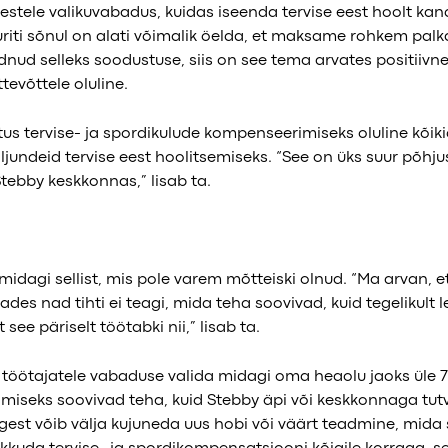
mestele valikuvabadus, kuidas iseenda tervise eest hoolt ka
riti sõnul on alati võimalik öelda, et maksame rohkem palk
ndnud selleks soodustuse, siis on see tema arvates positiivn
ttevõttele oluline.
s tervise- ja spordikulude kompenseerimiseks oluline kõiki
ljundeid tervise eest hoolitsemiseks. “See on üks suur põhju
tebby keskkonnas,” lisab ta.
midagi sellist, mis pole varem mõtteiski olnud. “Ma arvan, e
ades nad tihti ei teagi, mida teha soovivad, kuid tegelikult 
ee päriselt töötabki nii,” lisab ta.
 töötajatele vabaduse valida midagi oma heaolu jaoks üle 
amiseks soovivad teha, kuid Stebby äpi või keskkonnaga tut
õigest võib välja kujuneda uus hobi või väärt teadmine, mida 