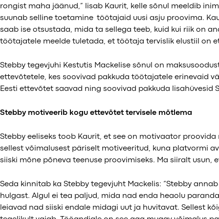
rongist maha jäänud,” lisab Kaurit, kelle sõnul meeldib ini
suunab selline toetamine töötajaid uusi asju proovima. Kau
saab ise otsustada, mida ta sellega teeb, kuid kui riik on a
töötajatele meelde tuletada, et töötaja tervislik elustiil on e
Stebby tegevjuhi Kestutis Mackelise sõnul on maksusoodustu
ettevõtetele, kes soovivad pakkuda töötajatele erinevaid vä
Eesti ettevõtet saavad ning soovivad pakkuda lisahüvesid S
Stebby motiveerib kogu ettevõtet tervisele mõtlema
Stebby eeliseks toob Kaurit, et see on motivaator proovida 
sellest võimalusest päriselt motiveeritud, kuna platvormi av
siiski mõne põneva teenuse proovimiseks. Ma siiralt usun, et s
Seda kinnitab ka Stebby tegevjuht Mackelis: “Stebby annab
hulgast. Algul ei tea paljud, mida nad enda heaolu parand
leiavad nad siiski endale midagi uut ja huvitavat. Sellest k