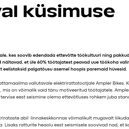
val küsimuse
le, kes soovib edendada ettevõtte töökultuuri ning pakkud
d näitavad, et üle 60% töötajatest peavad uue töökoha vali
t eelistaksid palgatõusu asemel hoopis paremaid hüvesid.
attamaailma vallutavale elektrirattatootjale Ampler Bikes. K
, mis on võimalik vaid tänu motiveeritud töötajatele. Ampler
e tervise eest seismine olema ettevõtluses rohkem juba stan
irataste abil linnakeskkonnas võimalikult mugavalt liikuda
a. Lisaks ratturite heaolu eest seismisele soovivad nad, et 