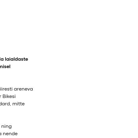
a laialdaste
misel
iiresti areneva
 Bikesi
dard, mitte
 ning
ka nende