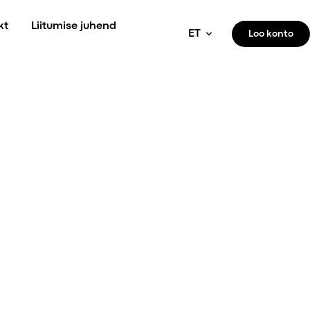
kt
Liitumise juhend
ET
Loo konto
ET